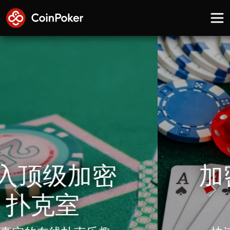
加密货币即时
交易
上一张
下一