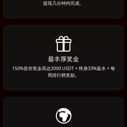
提现几分钟内完成。
最丰厚奖金
150%首存奖金高达2000 USDT + 终身33%返水 + 每
周排行榜奖励。