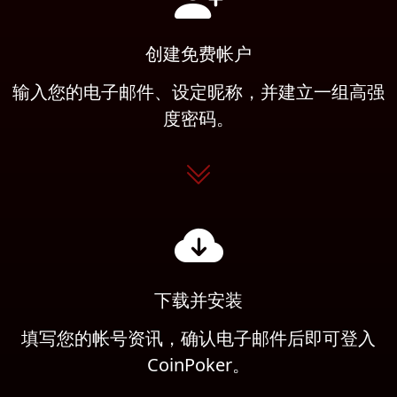
创建免费帐户
输入您的电子邮件、设定昵称，并建立一组高强
度密码。
下载并安装
填写您的帐号资讯，确认电子邮件后即可登入
CoinPoker。