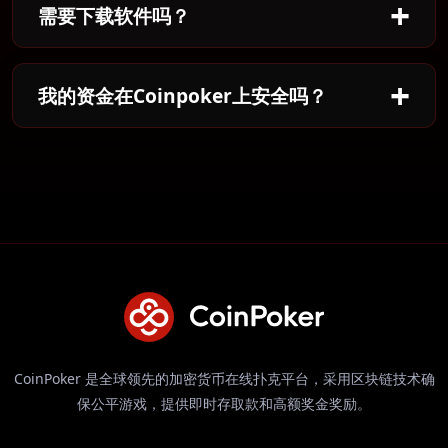
需要下载软件吗？
我的资金在Coinpoker上安全吗？
CoinPoker 是全球领先的加密货币在线扑克平台，采用区块链技术确
保公平游戏，提供即时存取款和高额奖金奖励。