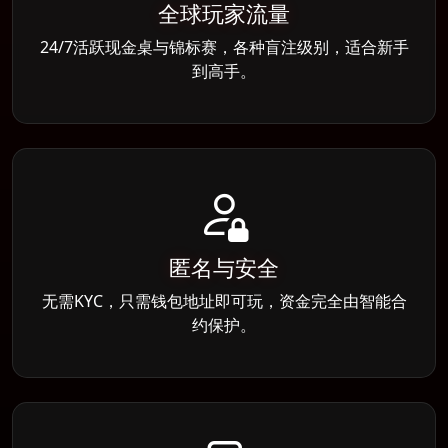
全球玩家流量
24/7活跃现金桌与锦标赛，各种盲注级别，适合新手
到高手。
匿名与安全
无需KYC，只需钱包地址即可玩，资金完全由智能合
约保护。