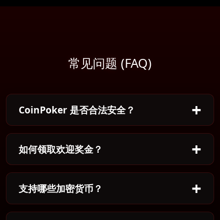
常见问题 (FAQ)
CoinPoker 是否合法安全？
如何领取欢迎奖金？
支持哪些加密货币？